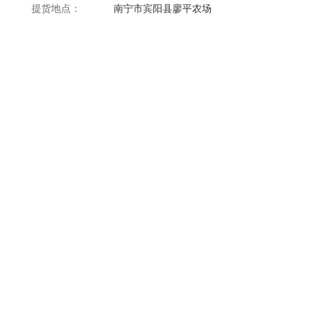
提货地点：
南宁市宾阳县廖平农场